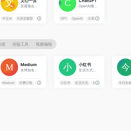
文心一言
ChatGPT
百度推出的知识增强大语言模型，中文AI对话助手
OpenAI推出的革命性AI对话助手，全球领先的大语言模型
字节跳动
中文AI
大语言模型
本土化
百度文心
GPT
OpenAI
大语言模型
对话AI
数据
排版工具
视频编辑
0
3
Medium
小红书
全球知名的在线写作和阅读平台，专注高质量内容发布
生活方式分享社区，以美妆、时尚、生活为主的种草平台
独立媒体
Medium
付费订阅
在线写作
知识分享
小红书
生活方式
社区分享
种草
今日头
运营