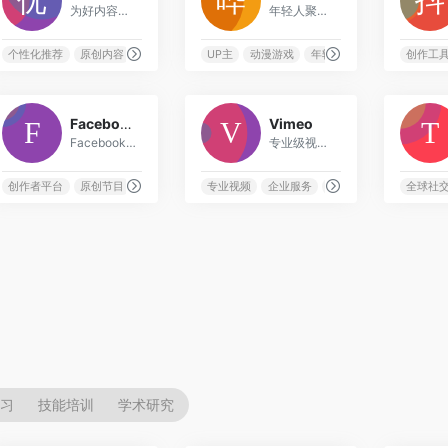
为好内容全力以赴的综合视频娱乐平台
年轻人聚集的弹幕视频网站，涵盖动画、游戏、音乐等多元内容
个性化推荐
原创内容
多元内容
综合娱乐
UP主
动漫游戏
年轻社区
弹幕视频
创作工
5
3
Facebook Watch
Vimeo
Facebook旗下的视频观看平台，提供原创节目和社交视频内容
专业级视频平台，为创作者和企业提供高质量视频托管和管理服务
短视频
创作者平台
原创节目
直播
社交互动
专业视频
企业服务
创作工具
视频托管
全球社
多元内容
习
技能培训
学术研究