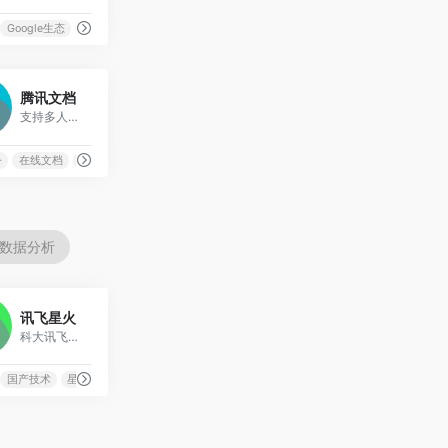
Google生态
企业级
实时协作
0
腾讯文档
支持多人在线编辑Word、Excel和PPT的云端协作办公平台
公
在线文档
多人协作
实时编辑
数据分析
2
讯飞星火
科大讯飞推出的认知智能大模型，星火认知大模型AI助手
国产技术
星火大模型
科大讯飞