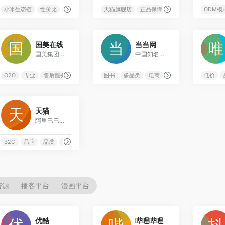
美妆
小米生态链
性价比
智能生活
智能硬件
天猫旗舰店
正品保障
海购
跨境电商
ODM模
1
1
国美在线
当当网
国美集团旗下的电商平台，专注于家电和数码产品销售
中国知名的综合性网上购物商城，以图书销售起家的电商平台
购物
O2O
专业
售后服务
家电
图书
多品类
电商
综合购物
低价
0
天猫
阿里巴巴旗下的B2C购物平台，汇聚品牌旗舰店，提供品质购物体验
B2C
品牌
品质
旗舰店
资源
播客平台
漫画平台
2
8
优酷
哔哩哔哩