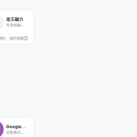
1109
老王磁力
专业的磁力,磁力链接搜索引擎
网站
链接搜索
磁力搜索网站
磁力链接搜索
种子搜索神器
力链接搜索
1
Google Docs
谷歌推出的在线文档编辑器，支持AI辅助和实时协作功能