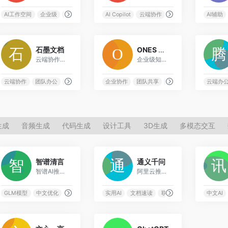
富媒体
AI工作空间
企业级
全能平台
知识管理
AI Copilot
云端协作
企业级
办公套件
AI辅助
2
0
石墨文档
ONES Wiki
云端协作办公系统，支持多人协作的文档、表格和幻灯片
企业级知识管理和文档协作平台，助力团队知识沉淀与共享
多人协作
云端协作
团队办公
多人协作
实时编辑
企业协作
团队共享
文档平台
知识管理
云端办
生成
音频生成
代码生成
设计工具
3D生成
多模态交互
0
0
智谱清言
通义千问
智谱AI推出的对话AI助手，基于GLM大模型技术
阿里云推出的通情达义AI助手，支持千万字文档速读
AI
GLM模型
可靠输出
中文优化
多轮交互
对话AI
实用AI
文档速读
联网搜索
通义大模型
中文AI
0
3