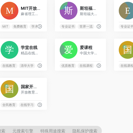
3
1
MIT开放课件
斯坦福在线
麻省理工学院免费开放的课程资源平台，解锁知识，赋能心智
斯坦福大学官方在线学习平台，提供世界一流的在线教育
教育平台
MIT
免费教育
学术资源
开放课件
专业证书
世界一流
在线学位
斯坦福大学
专业证
1
0
学堂在线
爱课程
精品在线课程学习平台，提供优质的网络教育服务
中国大学MOOC平台，提供国内顶尖大学的优质在线课程
线学习
在线教育
清华大学
精品课程
网络学习
优质教育
在线课程
大学MOOC
资源共享
在线课
2
国家开放大学终身教育平台
开放教育学习平台，提供终身教育和继续教育服务
全民教育
数字资源
在线学习
开放教育
终身学习
搜索
元搜索引擎
特殊用途搜索
隐私保护搜索