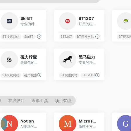
2248
3044
SkrBT
BT1207
专业的种子搜索、磁力链接搜索引擎
好用的磁力链接搜索引擎
站
BT搜索网站
磁力链接搜索
SkrBT
磁力搜索网站
BT1207
磁力链接搜索
BT搜索网站
磁力搜索网站
BT搜索
磁力
1484
1129
磁力柠檬
黑马磁力
最懂你的磁力链接搜索引擎
专业的种子搜索、磁力链接搜索引擎
子搜索器
BT搜索网站
磁力搜索网站
磁力搜索网站
磁力柠檬
BT搜索网站
磁力链接搜索
HEIMACILI
磁力搜索网站
磁
作
在线设计
表单工具
项目管理
1
2
Notion
Microsoft 365
AI驱动的全能工作空间，集文档、数据库、项目管理于一体
微软全方位生产力平台，集成AI Copilot的办公协作套件