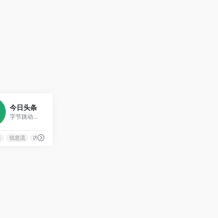
2
今日头条
字节跳动旗下智能信息推荐平台，基于算法的个性化内容分发
条
信息流
内容分发
字节跳动