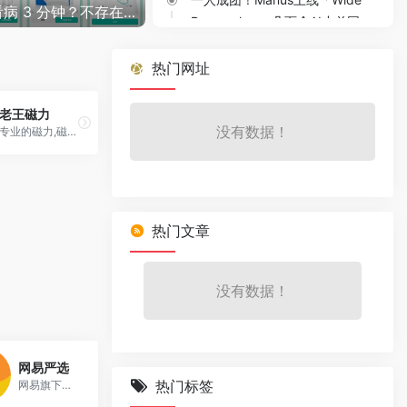
排队 3 小时看病 3 分钟？不存在的！字节跳动“小荷 AI 医生”上线，手机一拍秒变私人老中医
Research」：几百个AI小弟同
时开工，老板只需喊口号
AI资讯
August 1, 2025
热门网址
电影级 AI 摄影机白送！阿里
Wan2.2 开源：一句咒语就能拍
老王磁力
没有数据！
专业的磁力,磁力链接搜索引擎
大片，抽卡成功率暴涨
AI资讯
July 29, 2025
国产大模型卷王再＋1！智谱
GLM-4.5开源：3550 亿参数
却只收「白菜价」，代码智能
热门文章
体直接封神
AI资讯
July 29, 2025
没有数据！
百度把文心4.5全家桶扔进开源
菜市场：47B、3B、0.3B随你
挑，还带切菜教程
0
AI资讯
July 28, 2025
网易严选
画面一出声儿就到！阿里
热门标签
网易旗下的精品电商平台，主打ODM模式和生活美学产品
ThinkSound开源：以后拍片不