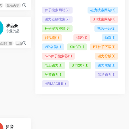
式
生活美学
精品电商
网易
用音效师，AI脑补全套BGM
种子搜索网站
(7)
磁力搜索网站
(7)
AI资讯
July 27, 2025
磁力链接搜索
(7)
BT搜索网站
(7)
0
嘴炮 6 分钟，成片 1 条！B
唯品会
站“代号H”上线：播客主们，视
种子搜索神器
(6)
视频平台
(2)
专业的品牌特卖网站，提供1-7折的限时品牌折扣商品
频这波躺赢
影视剧
(1)
综艺
(1)
动漫
(1)
AI资讯
July 25, 2025
品牌折扣
正品
特卖
VIP会员
(1)
SkrBT
(1)
BT种子下载
(1)
排队 3 小时看病 3 分钟？不存
p2p种子搜索器
(1)
磁力柠檬
(1)
在的！字节跳动“小荷 AI 医
生”上线，手机一拍秒变私人老
老王磁力
(1)
BT1207
(1)
磁力熊猫
(1)
中医
吴签磁力
(1)
黑马磁力
(1)
AI资讯
July 25, 2025
HEIMACILI
(1)
甲方快乐机来了！美图
RoboNeo：一句话让照片剪视
频做海报，嘴遁修图不是梦
AI资讯
July 25, 2025
打工人福音！ChatGPT 变
身“数字分身”：从今天起，老板
2
抖音
喊你干活，你先让 Agent 上号