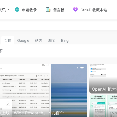
资讯
申请收录
留言板
Ctrl+D 收藏本站
百度
Google
站内
淘宝
Bing
把大招放出来了！GPT-OSS 开源：120B 巨
0B 轻量版，128K 长文一口气读完，还直接