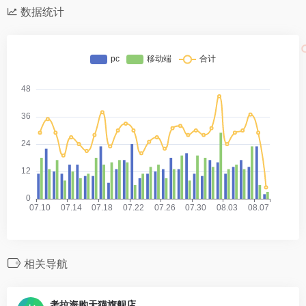
数据统计
相关导航
考拉海购天猫旗舰店