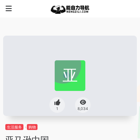
1
8,034
生活服务
购物
亚马逊中国