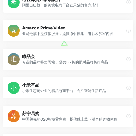
阿里巴巴旗下的跨境电商平台在天猫的官方店铺
Amazon Prime Video
亚马逊旗下流媒体服务，提供原创剧集、电影和独家内容
唯品会
专业的品牌特卖网站，提供1-7折的限时品牌折扣商品
小米有品
小米生态链企业的精品电商平台，专注智能生活产品
苏宁易购
中国领先的O2O智慧零售商，提供线上线下融合的购物体验