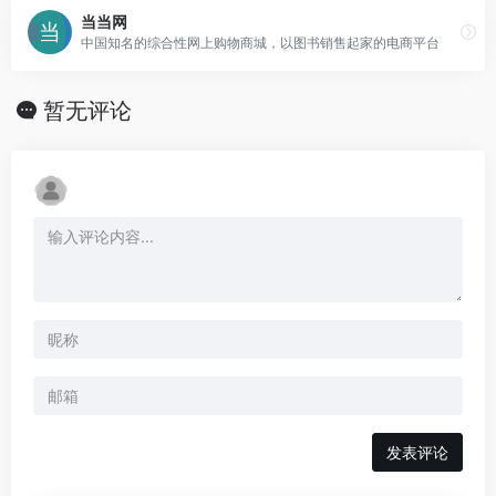
当当网
中国知名的综合性网上购物商城，以图书销售起家的电商平台
暂无评论
发表评论