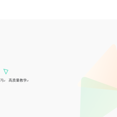
习
高质量教学