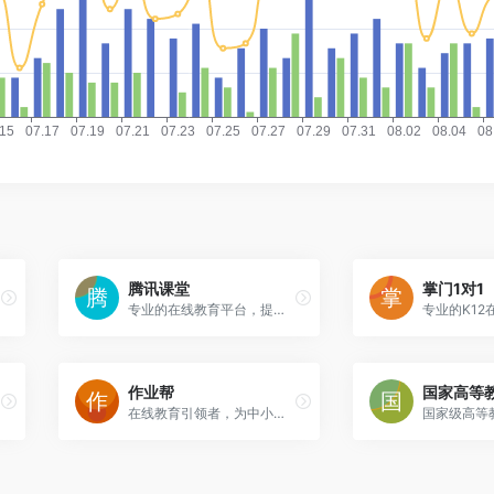
腾讯课堂
掌门1对1
专业的在线教育平台，提供全方位的职业技能和兴趣培训
作业帮
在线教育引领者，为中小学生提供全学科作业辅导和学习服务