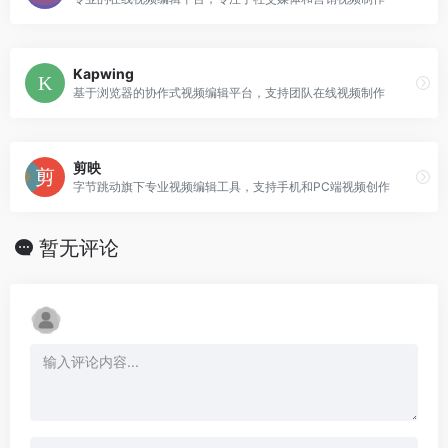
Kapwing
基于浏览器的协作式视频编辑平台，支持团队在线视频制作
剪映
字节跳动旗下专业视频编辑工具，支持手机和PC端视频创作
暂无评论