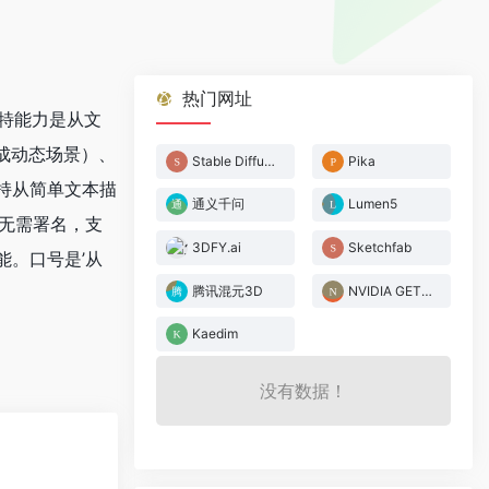
热门网址
独特能力是从文
成动态场景）、
Stable Diffusion Online
Pika
持从简单文本描
通义千问
Lumen5
无需署名，支
3DFY.ai
Sketchfab
。口号是’从
腾讯混元3D
NVIDIA GET3D
Kaedim
没有数据！