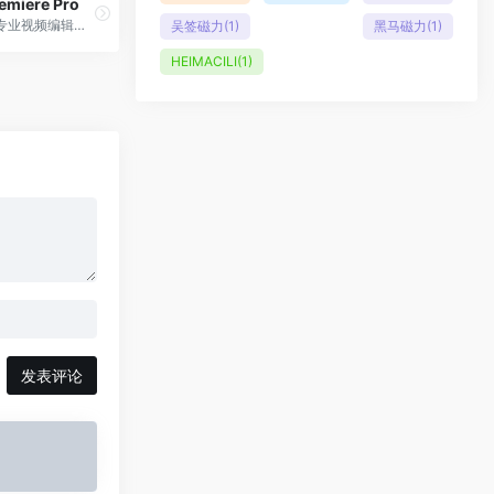
emiere Pro
业界领先的专业视频编辑软件，好莱坞级别的后期制作工具
吴签磁力
(1)
黑马磁力
(1)
HEIMACILI
(1)
发表评论