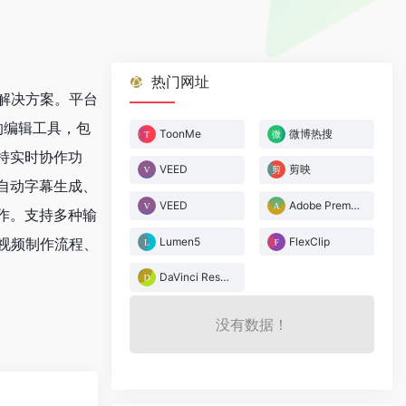
热门网址
作解决方案。平台
的编辑工具，包
ToonMe
微博热搜
持实时协作功
VEED
剪映
自动字幕生成、
VEED
Adobe Premiere Pro
作。支持多种输
Lumen5
FlexClip
化视频制作流程、
DaVinci Resolve
没有数据！