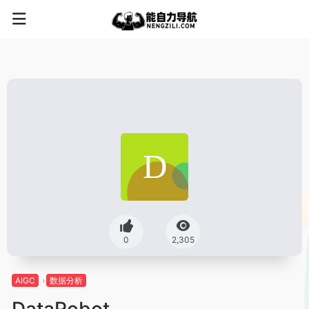
0
2,305
AIGC
数据分析
DataRobot