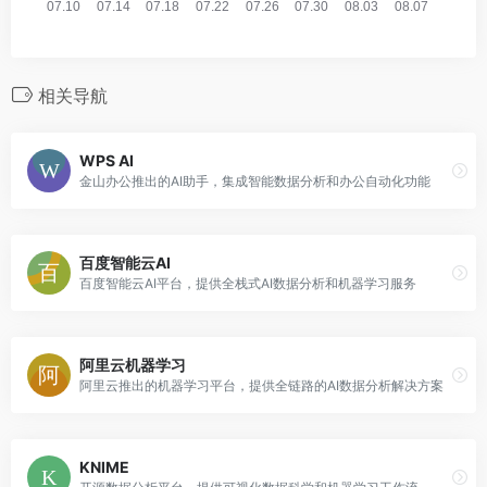
相关导航
WPS AI
金山办公推出的AI助手，集成智能数据分析和办公自动化功能
百度智能云AI
百度智能云AI平台，提供全栈式AI数据分析和机器学习服务
阿里云机器学习
阿里云推出的机器学习平台，提供全链路的AI数据分析解决方案
KNIME