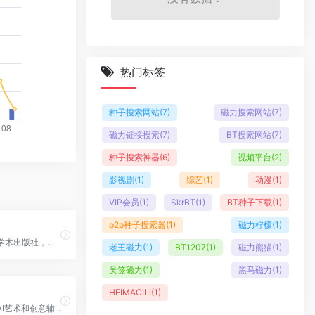
热门标签
种子搜索网站
(7)
磁力搜索网站
(7)
磁力链接搜索
(7)
BT搜索网站
(7)
种子搜索神器
(6)
视频平台
(2)
影视剧
(1)
综艺
(1)
动漫
(1)
VIP会员
(1)
SkrBT
(1)
BT种子下载
(1)
p2p种子搜索器
(1)
磁力柠檬
(1)
全球领先的学术出版社，专注科学技术和医学领域的信息服务
老王磁力
(1)
BT1207
(1)
磁力熊猫
(1)
吴签磁力
(1)
黑马磁力
(1)
HEIMACILI
(1)
百度推出的AI艺术和创意辅助平台，ERNIE-ViLG模型驱动