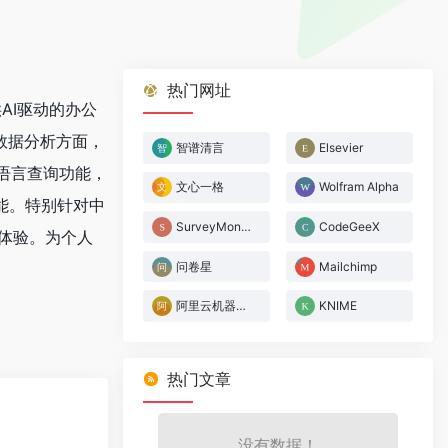
热门网址
AI驱动的办公
。在数据分析方面，
智谱清言
Elsevier
然语言查询功能，
文心一格
Wolfram Alpha
能。特别针对中
SurveyMonkey
CodeGeeX
公体验。为个人
问卷星
Mailchimp
阿里云机器学习
KNIME
热门文章
没有数据！