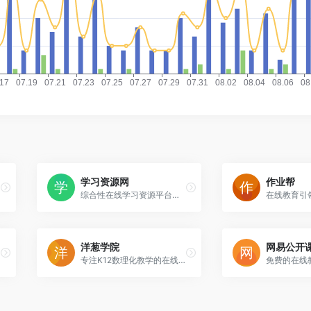
学习资源网
作业帮
综合性在线学习资源平台，提供多领域的教育课程和学习材料
洋葱学院
网易公开
理服务
专注K12数理化教学的在线教育平台，提供趣味化学习体验