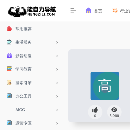
首页
行业
常用推荐
生活服务
影音动漫
学习教育
搜索引擎
办公工具
AIGC
0
3,089
运营专区