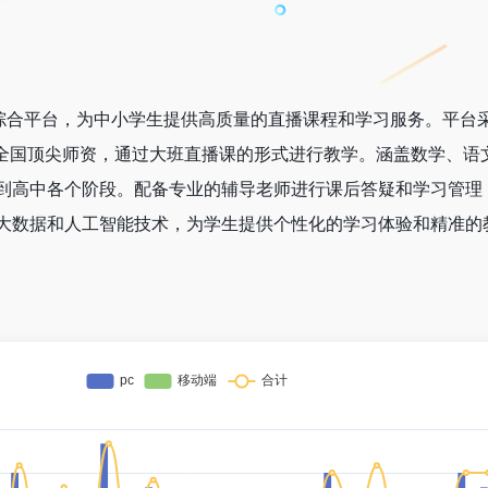
的综合平台，为中小学生提供高质量的直播课程和学习服务。平台采
聚全国顶尖师资，通过大班直播课的形式进行教学。涵盖数学、语
到高中各个阶段。配备专业的辅导老师进行课后答疑和学习管理
大数据和人工智能技术，为学生提供个性化的学习体验和精准的