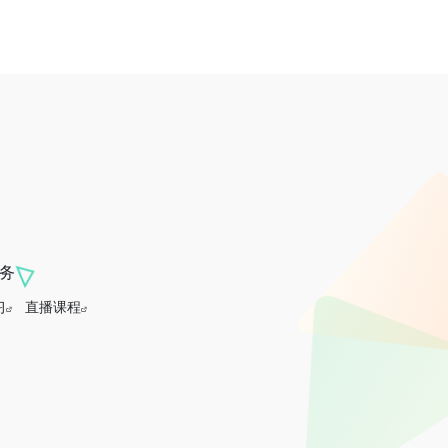
务
习
直播课程