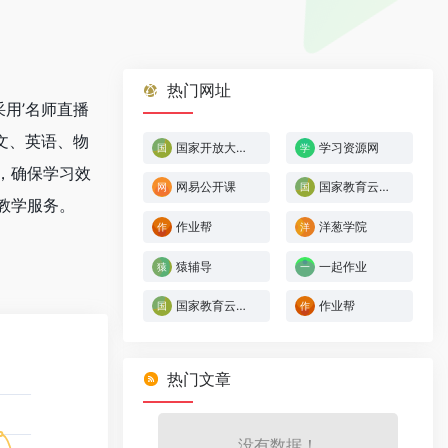
热门网址
用’名师直播
文、英语、物
国家开放大学终身教育平台
学习资源网
，确保学习效
网易公开课
国家教育云平台
教学服务。
作业帮
洋葱学院
猿辅导
一起作业
国家教育云平台
作业帮
热门文章
没有数据！