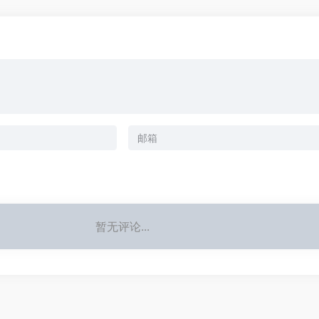
暂无评论...