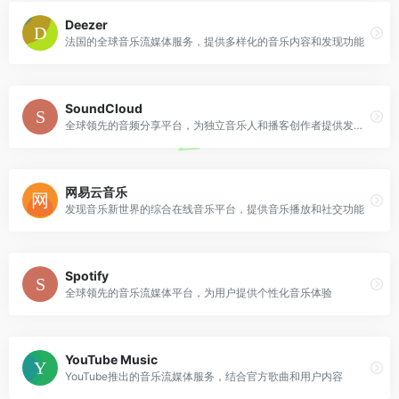
Deezer
法国的全球音乐流媒体服务，提供多样化的音乐内容和发现功能
SoundCloud
全球领先的音频分享平台，为独立音乐人和播客创作者提供发布和发现服务
网易云音乐
发现音乐新世界的综合在线音乐平台，提供音乐播放和社交功能
Spotify
全球领先的音乐流媒体平台，为用户提供个性化音乐体验
YouTube Music
YouTube推出的音乐流媒体服务，结合官方歌曲和用户内容