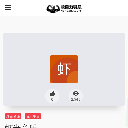
0
2,545
影音动漫
音乐平台
虾米音乐