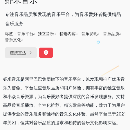
专注音乐品质和发现的音乐平台，为音乐爱好者提供精品
音乐服务
标签：
音乐平台
独立音乐
精选内容
音乐发现
音乐品质
音乐文化
链接直达
虾米音乐是阿里巴巴集团旗下的音乐平台，以发现和推广优质音
乐为使命。平台注重音乐品质和用户体验，拥有丰富的独立音乐
和小众音乐资源，为音乐爱好者提供深度的音乐发现服务。支持
高品质音乐播放、个性化推荐、精选歌单等功能，致力于为用户
提供专业的音乐服务和独特的音乐文化体验。虽然平台已于2021
年关闭，但其对音乐品质的追求和独特的音乐文化影响深远。