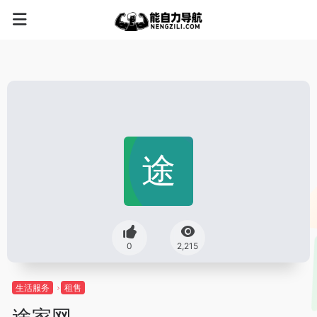
0
2,215
生活服务
租售
途家网