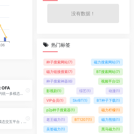
没有数据！
热门标签
种子搜索网站
(7)
磁力搜索网站
(7)
磁力链接搜索
(7)
BT搜索网站
(7)
种子搜索神器
(6)
视频平台
(2)
t OFA
影视剧
(1)
综艺
(1)
动漫
(1)
微软研究院的统一多模态预训练模型，实现跨模态任务的统一框架
VIP会员
(1)
SkrBT
(1)
BT种子下载
(1)
p2p种子搜索器
(1)
磁力柠檬
(1)
老王磁力
(1)
BT1207
(1)
磁力熊猫
(1)
AI数字人多模态交互平台，实现文本、语音、视觉的综合智能交互
吴签磁力
(1)
黑马磁力
(1)