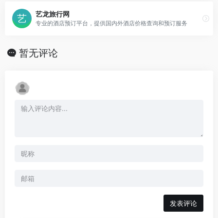
艺龙旅行网
专业的酒店预订平台，提供国内外酒店价格查询和预订服务
暂无评论
发表评论