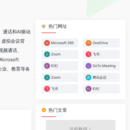
热门网址
、通话和AI驱动
享、虚拟会议背
Microsoft 365
OneDrive
视频通话、
Zoom
飞书
crosoft
钉钉
GoTo Meeting
、企业、教育等各
Zoom
腾讯会议
飞书
钉钉
热门文章
没有数据！