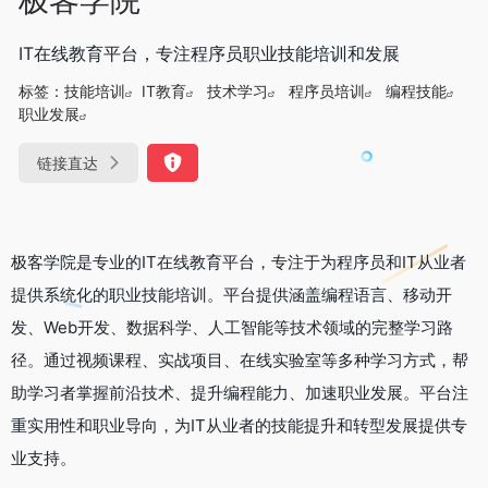
IT在线教育平台，专注程序员职业技能培训和发展
标签：
技能培训
IT教育
技术学习
程序员培训
编程技能
职业发展
链接直达
极客学院是专业的IT在线教育平台，专注于为程序员和IT从业者
提供系统化的职业技能培训。平台提供涵盖编程语言、移动开
发、Web开发、数据科学、人工智能等技术领域的完整学习路
径。通过视频课程、实战项目、在线实验室等多种学习方式，帮
助学习者掌握前沿技术、提升编程能力、加速职业发展。平台注
重实用性和职业导向，为IT从业者的技能提升和转型发展提供专
业支持。