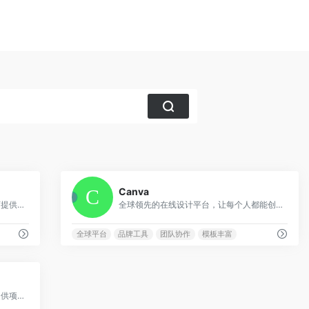
0
0
Canva
集成AI功能的协作设计平台，为设计师提供AI辅助创作
全球领先的在线设计平台，让每个人都能创建专业级设计作品
全球平台
品牌工具
团队协作
模板丰富
0
90万+团队都在用的项目协作工具，提供项目管理、OKR、团队沟通等功能